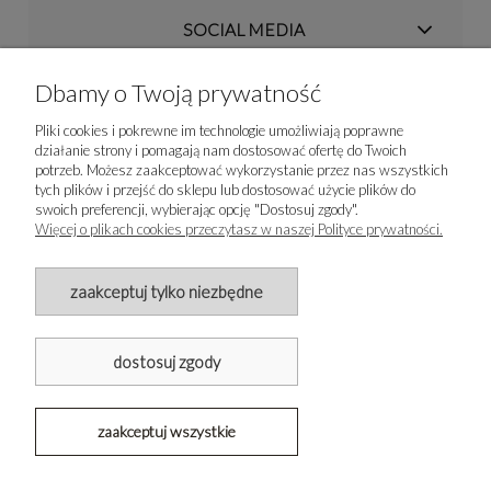
SOCIAL MEDIA
MOJE KONTO
Dbamy o Twoją prywatność
Pliki cookies i pokrewne im technologie umożliwiają poprawne
ZAKUPY
działanie strony i pomagają nam dostosować ofertę do Twoich
potrzeb. Możesz zaakceptować wykorzystanie przez nas wszystkich
tych plików i przejść do sklepu lub dostosować użycie plików do
INFO
swoich preferencji, wybierając opcję "Dostosuj zgody".
Więcej o plikach cookies przeczytasz w naszej Polityce prywatności.
O NAS
zaakceptuj tylko niezbędne
made with love & troszkę sierści
dostosuj zgody
zaakceptuj wszystkie