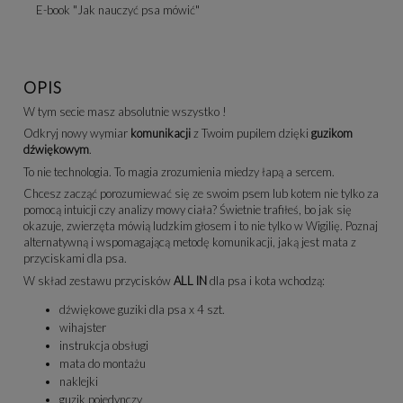
E-book "Jak nauczyć psa mówić"
OPIS
W tym secie masz absolutnie wszystko !
Odkryj nowy wymiar
komunikacji
z Twoim pupilem dzięki
guzikom
dźwiękowym
.
To nie technologia. To magia zrozumienia miedzy łapą a sercem.
Chcesz zacząć porozumiewać się ze swoim psem lub kotem nie tylko za
pomocą intuicji czy analizy mowy ciała? Świetnie trafiłeś, bo jak się
okazuje, zwierzęta mówią ludzkim głosem i to nie tylko w Wigilię. Poznaj
alternatywną i wspomagającą metodę komunikacji, jaką jest mata z
przyciskami dla psa.
W skład zestawu przycisków
ALL IN
dla psa i kota wchodzą:
dźwiękowe guziki dla psa x 4 szt.
wihajster
instrukcja obsługi
mata do montażu
naklejki
guzik pojedynczy