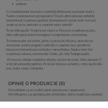
webinar
Czy kiedykolwiek marzyłeś o bardziej efektywnej wymianie myśli z
Twoim czworonożnym przyjacielem? Dzięki alternatywnej metodzie
komunikacji za pomocą guzików dźwiękowych, psiak może wyrażać
swoje uczucia i potrzeby w zupełnie nowy sposób!
To nie tylko guziki. To pierwsze słowa w Waszym wspólnym języku,
który odkryjecie dzięki treningowi i wzajemnemu zrozumieniu.
To innowacyjne narzędzie, jakim są przyciski dla psa, pozwala na
wyrażanie swoich pragnień i potrzeb w zupełnie inny sposób niż
klasyczna komunikacja werbalna i niewerbalna. Nauka może być
wspaniałą zabawą zarówno dla Ciebie, jak i dla Twojego pupila.
W naszym sklepie znajdziesz idealny zestaw do nauki, który pomoże Ci
w tej niesamowitej podróży. W skład zestawu wchodzą: cztery guziki dla
psa, mata, rzepy i wihajster.
OPINIE O PRODUKCIE (0)
Wyświetlane są wszystkie opinie (pozytywne i negatywne).
Weryfikujemy, czy pochodzą one od klientów, którzy kupili dany produkt.