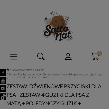
Dźwiękowe przyciski dla psa
Zestaw: Dźwiękowe przyciski dla psa - zestaw 4 guziki dla psa z matą + pojedynczy
guzik + naklejki + webinar + e-book
ZESTAW: DŹWIĘKOWE PRZYCISKI DLA
PSA - ZESTAW 4 GUZIKI DLA PSA Z
MATĄ + POJEDYNCZY GUZIK +