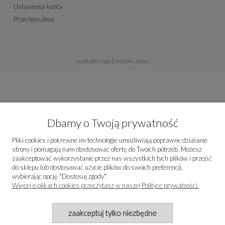
Ustawienia konta
Przechowalnia
made with love & troszkę sierści
Dbamy o Twoją prywatność
Pliki cookies i pokrewne im technologie umożliwiają poprawne działanie
strony i pomagają nam dostosować ofertę do Twoich potrzeb. Możesz
zaakceptować wykorzystanie przez nas wszystkich tych plików i przejść
do sklepu lub dostosować użycie plików do swoich preferencji,
wybierając opcję "Dostosuj zgody".
Więcej o plikach cookies przeczytasz w naszej Polityce prywatności.
zaakceptuj tylko niezbędne